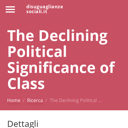
disuguaglianze
sociali.it
The Declining
Political
Significance of
Class
Home
Ricerca
The Declining Political …
Dettagli