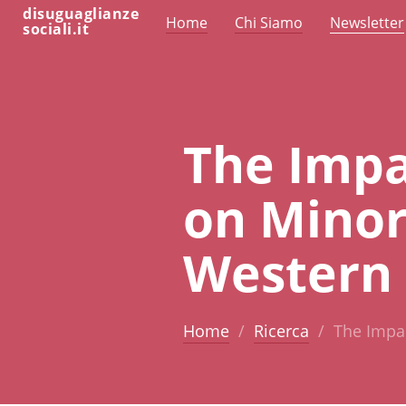
disuguaglianze
Home
Chi Siamo
Newsletter
sociali.it
The Impa
on Minor
Western
Home
Ricerca
The Impa