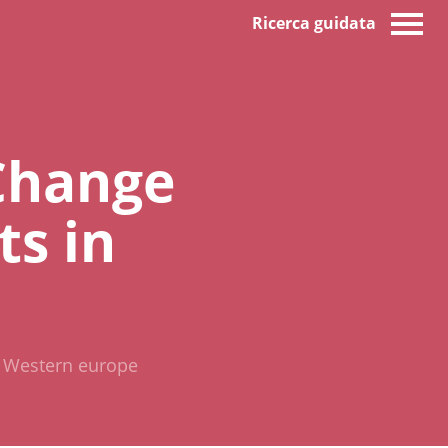
Ricerca guidata
Change
ts in
n Western europe