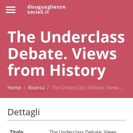
disuguaglianze
sociali.it
The Underclass
Debate. Views
from History
Home
Ricerca
The Underclass Debate. Views …
Dettagli
Titolo
The Underclass Debate. Views