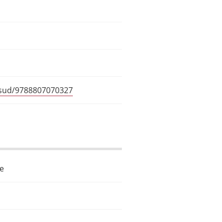
re-sud/9788807070327
le