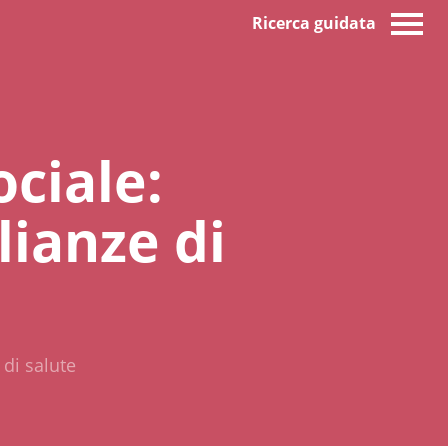
Ricerca guidata
ociale:
lianze di
 di salute