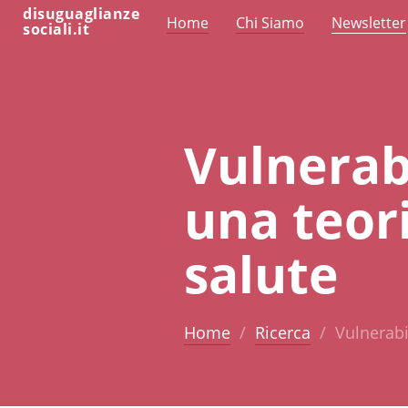
disuguaglianze
Home
Chi Siamo
Newsletter
sociali.it
Vulnerabi
una teori
salute
Home
Ricerca
Vulnerabil