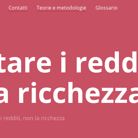
Contatti
Teorie e metodologie
Glossario
are i reddi
a ricchezz
i redditi, non la ricchezza