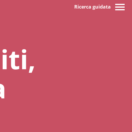
Ricerca guidata
ti,
a