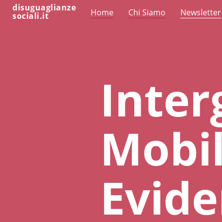
disuguaglianze
Home
Chi Siamo
Newsletter
sociali.it
Inter
Mobil
Evid