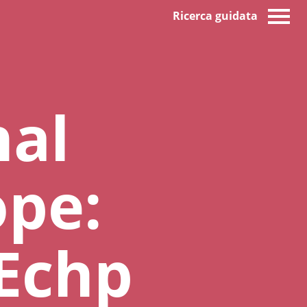
Ricerca guidata
nal
ope:
Echp