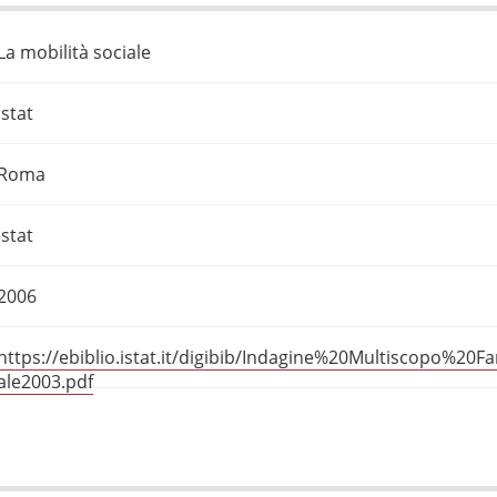
La mobilità sociale
Istat
Roma
Istat
2006
https://ebiblio.istat.it/digibib/Indagine%20Multiscopo%20F
ale2003.pdf