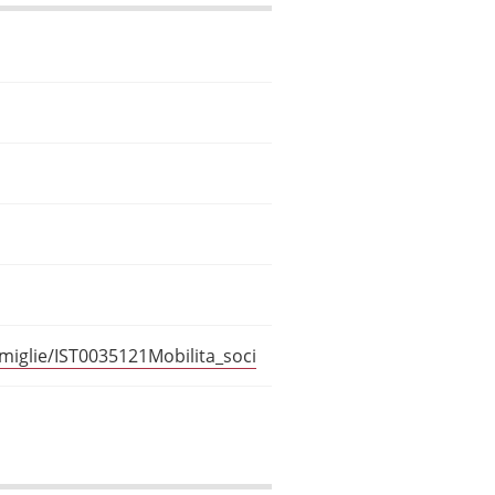
amiglie/IST0035121Mobilita_soci