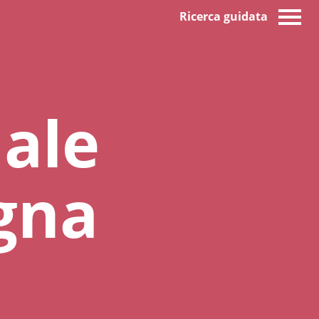
Ricerca guidata
iale
gna