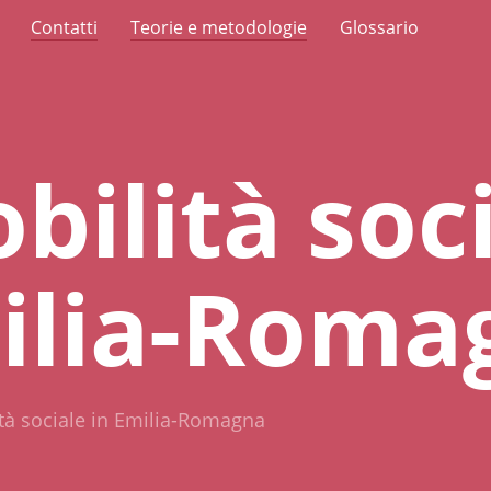
Contatti
Teorie e metodologie
Glossario
bilità soc
ilia-Roma
tà sociale in Emilia-Romagna