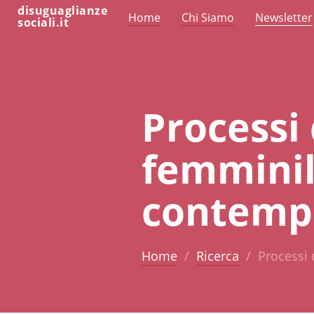
disuguaglianze
Home
Chi Siamo
Newsletter
sociali.it
Processi 
femminili
contemp
Home
Ricerca
Processi 