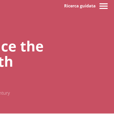
Ricerca guidata
nce the
th
ntury