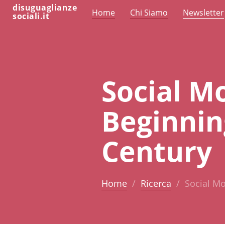
disuguaglianze
Home
Chi Siamo
Newsletter
sociali.it
Social Mo
Beginnin
Century
Home
Ricerca
Social Mo