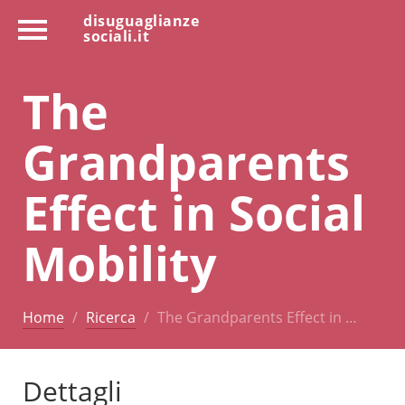
disuguaglianze
sociali.it
The
Grandparents
Effect in Social
Mobility
Home
Ricerca
The Grandparents Effect in …
Dettagli