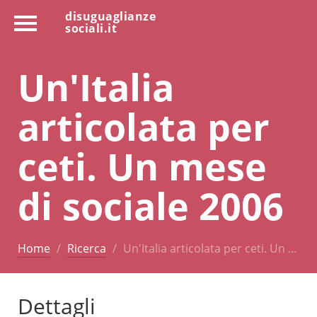
disuguaglianze
sociali.it
Un'Italia
articolata per
ceti. Un mese
di sociale 2006
Home
Ricerca
Un'Italia articolata per ceti. Un …
Dettagli