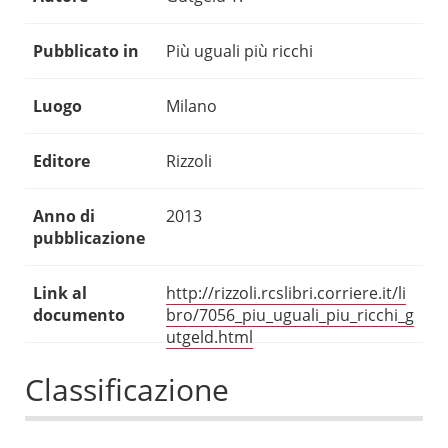
Pubblicato in
Più uguali più ricchi
Luogo
Milano
Editore
Rizzoli
Anno di
2013
pubblicazione
Link al
http://rizzoli.rcslibri.corriere.it/li
documento
bro/7056_piu_uguali_piu_ricchi_g
utgeld.html
Classificazione