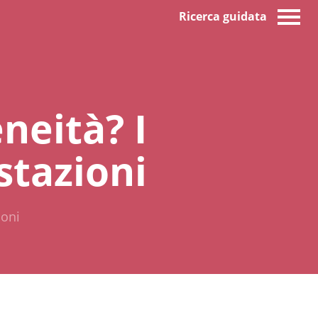
Ricerca guidata
neità? I
estazioni
ioni