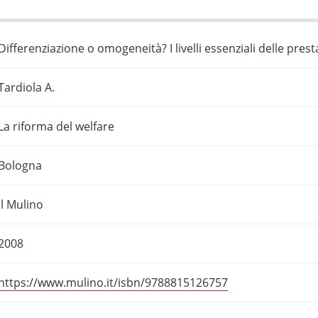
Differenziazione o omogeneità? I livelli essenziali delle prest
Tardiola A.
La riforma del welfare
Bologna
Il Mulino
2008
https://www.mulino.it/isbn/9788815126757