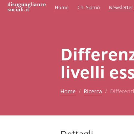
disuguaglianze
Home
Chi Siamo
Newsletter
sociali.it
Differen
livelli e
Home
Ricerca
Differenz
Dettagli