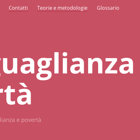
Contatti
Teorie e metodologie
Glossario
uaglianza
rtà
ianza e povertà