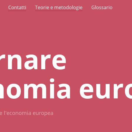
Contatti
Teorie e metodologie
Glossario
rnare
nomia eur
e l'economia europea