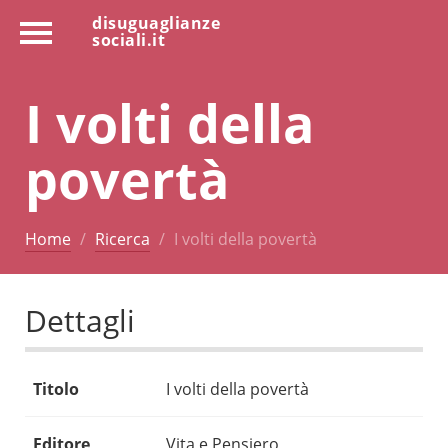
disuguaglianze
sociali.it
I volti della
povertà
Home
Ricerca
I volti della povertà
Dettagli
Titolo
I volti della povertà
Editore
Vita e Pensiero