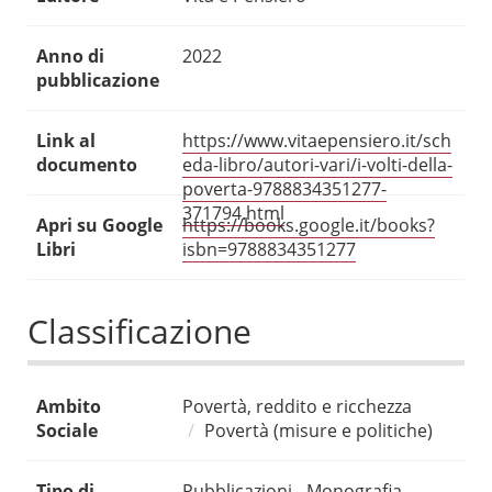
Anno di
2022
pubblicazione
Link al
https://www.vitaepensiero.it/sch
documento
eda-libro/autori-vari/i-volti-della-
poverta-9788834351277-
371794.html
Apri su Google
https://books.google.it/books?
Libri
isbn=9788834351277
Classificazione
Ambito
Povertà, reddito e ricchezza
Sociale
Povertà (misure e politiche)
Tipo di
Pubblicazioni - Monografia