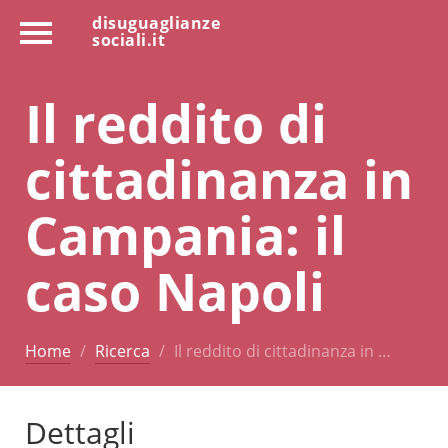
disuguaglianze
sociali.it
Il reddito di
cittadinanza in
Campania: il
caso Napoli
Home
Ricerca
Il reddito di cittadinanza in …
Dettagli