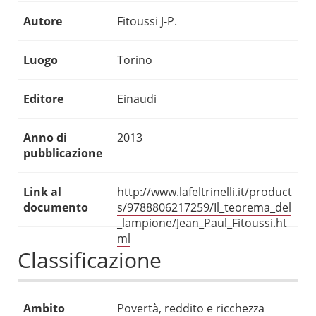
Autore
Fitoussi J-P.
Luogo
Torino
Editore
Einaudi
Anno di
2013
pubblicazione
Link al
http://www.lafeltrinelli.it/product
documento
s/9788806217259/Il_teorema_del
_lampione/Jean_Paul_Fitoussi.ht
ml
Classificazione
Ambito
Povertà, reddito e ricchezza