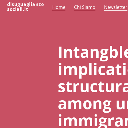
disuguaglianze
Home
Chi Siamo
Newsletter
sociali.it
Intangbl
implicati
structura
among u
immigran