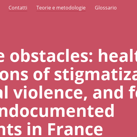
Contatti
Teorie e metodologie
Glossario
e obstacles: heal
ons of stigmatiz
l violence, and 
ndocumented
ts in France