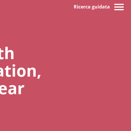
Ricerca guidata
th
ation,
fear