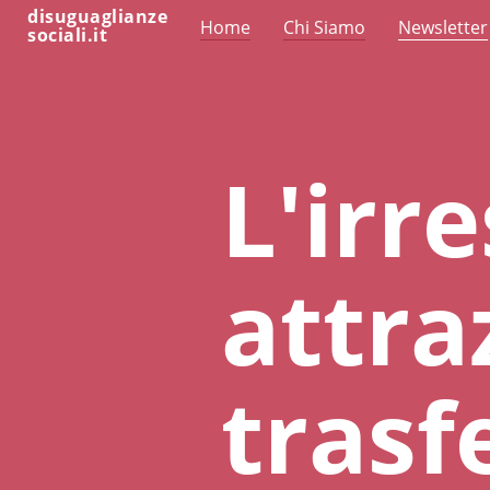
disuguaglianze
Home
Chi Siamo
Newsletter
sociali.it
L'irre
attra
trasf