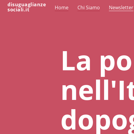
disuguaglianze
Home
Chi Siamo
Newsletter
sociali.it
La pol
nell'I
dopo