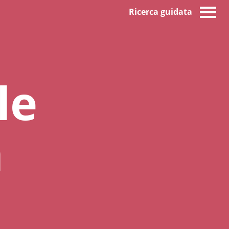
Ricerca guidata
le
n