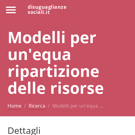
disuguaglianze
sociali.it
Modelli per
un'equa
ripartizione
delle risorse
Home
Ricerca
Modelli per un'equa …
Dettagli