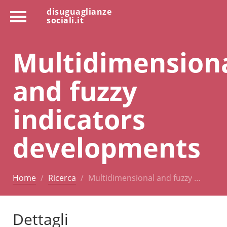
disuguaglianze
sociali.it
Multidimension
and fuzzy
indicators
developments
Home
Ricerca
Multidimensional and fuzzy …
Dettagli