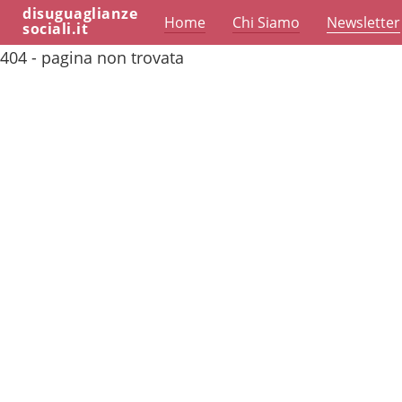
disuguaglianze
Home
Chi Siamo
Newsletter
sociali.it
404 - pagina non trovata