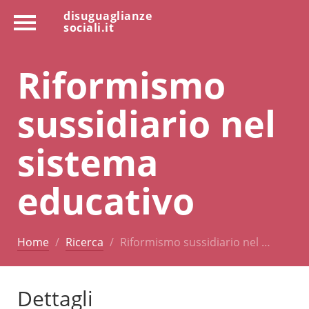
disuguaglianze
sociali.it
Riformismo
sussidiario nel
sistema
educativo
Home
Ricerca
Riformismo sussidiario nel …
Dettagli