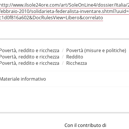
http://www.ilsole24ore.com/art/SoleOnLine4/dossier/Italia
febbraio-2010/solidarieta-federalista-inventare.shtml?uuid
c1d0f816a602&DocRulesView=Libero&correlato
Povertà, reddito e ricchezza
Povertà (misure e politiche)
Povertà, reddito e ricchezza
Reddito
Povertà, reddito e ricchezza
Ricchezza
Materiale informativo
Con il contributo di