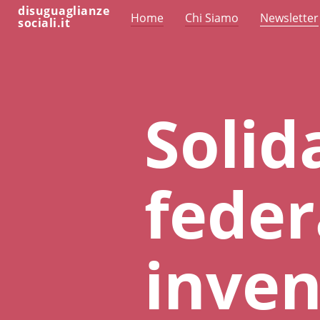
disuguaglianze
Home
Chi Siamo
Newsletter
sociali.it
Solid
feder
inven