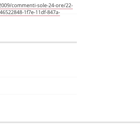
/2009/commenti-sole-24-ore/22-
=46522848-1f7e-11df-847a-