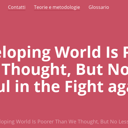
Contatti
Teorie e metodologie
Glossario
loping World Is 
Thought, But No
l in the Fight ag
oping World Is Poorer Than We Thought, But No Less 