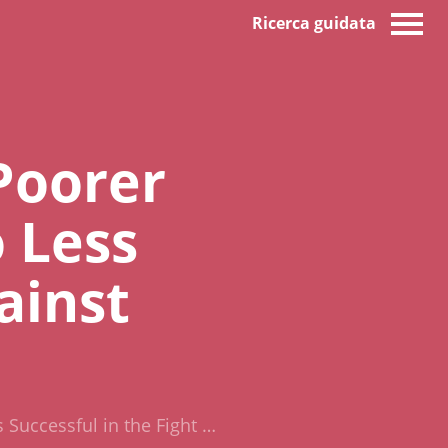
Ricerca guidata
Poorer
 Less
ainst
Successful in the Fight …