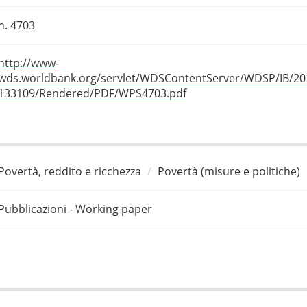
n. 4703
http://www-
wds.worldbank.org/servlet/WDSContentServer/WDSP/IB/20
133109/Rendered/PDF/WPS4703.pdf
Povertà, reddito e ricchezza
Povertà (misure e politiche)
Pubblicazioni - Working paper