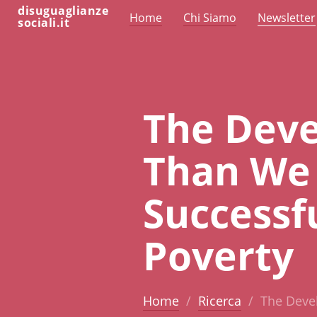
disuguaglianze
Home
Chi Siamo
Newsletter
sociali.it
The Deve
Than We 
Successfu
Poverty
Home
Ricerca
The Devel