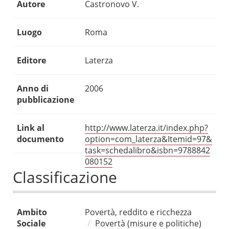
Autore
Castronovo V.
Luogo
Roma
Editore
Laterza
Anno di
2006
pubblicazione
Link al
http://www.laterza.it/index.php?
documento
option=com_laterza&Itemid=97&
task=schedalibro&isbn=9788842
080152
Classificazione
Ambito
Povertà, reddito e ricchezza
Sociale
Povertà (misure e politiche)