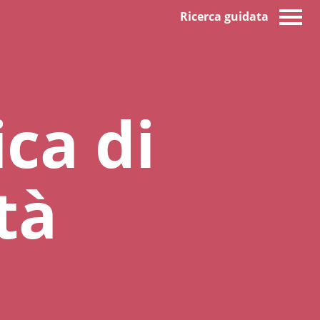
Ricerca guidata
ca di
tà