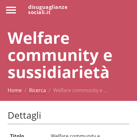
disuguaglianze
sociali.it
Welfare
community e
sussidiarietà
Home
Ricerca
Welfare community e …
Dettagli
Titolo
Welfare community e