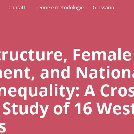
Contatti
Teorie e metodologie
Glossario
tructure, Female
nt, and Nation
nequality: A Cros
 Study of 16 Wes
s