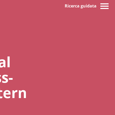
Ricerca guidata
al
s-
tern