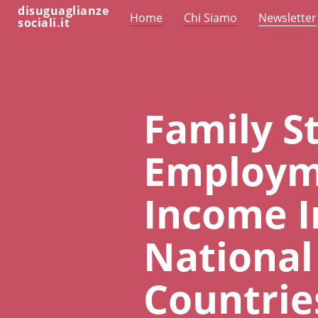
disuguaglianze
Home
Chi Siamo
Newsletter
sociali.it
Family S
Employme
Income I
National
Countrie