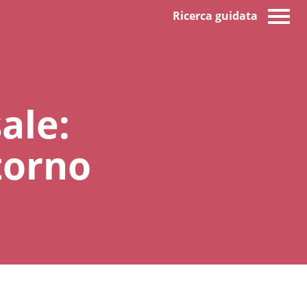
Ricerca guidata
ale:
itorno