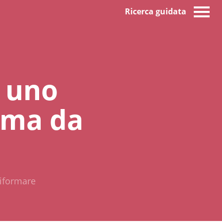
Ricerca guidata
: uno
 ma da
riformare