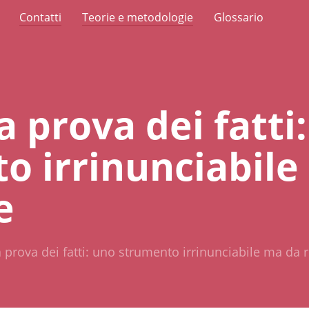
Contatti
Teorie e metodologie
Glossario
la prova dei fatti
o irrinunciabile
e
la prova dei fatti: uno strumento irrinunciabile ma da 