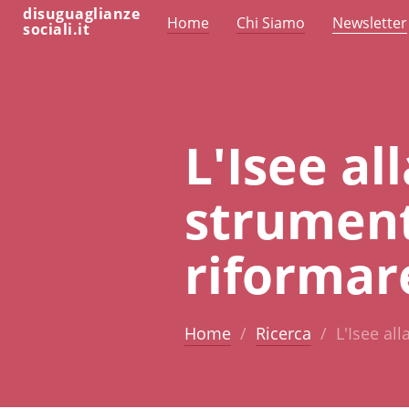
disuguaglianze
Home
Chi Siamo
Newsletter
sociali.it
L'Isee al
strument
riformar
Home
Ricerca
L'Isee al