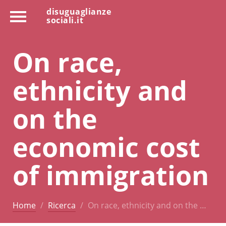
disuguaglianze
sociali.it
On race,
ethnicity and
on the
economic cost
of immigration
Home
Ricerca
On race, ethnicity and on the …