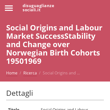
disuguaglianze
sociali.it
Social Origins and Labour
Market SuccessStability
and Change over
Norwegian Birth Cohorts
19501969
Home
Ricerca
Social Origins and …
Dettagli
Titolo
Social Origins and Labour