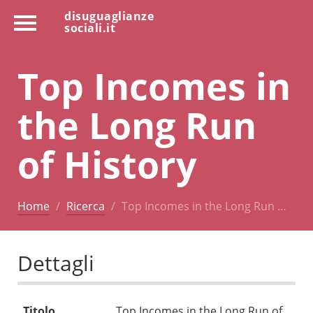
disuguaglianze
sociali.it
Top Incomes in
the Long Run
of History
Home
Ricerca
Top Incomes in the Long Run …
Dettagli
Titolo
Top Incomes in the Long Run of