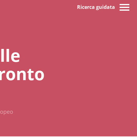
Ricerca guidata
lle
fronto
uropeo