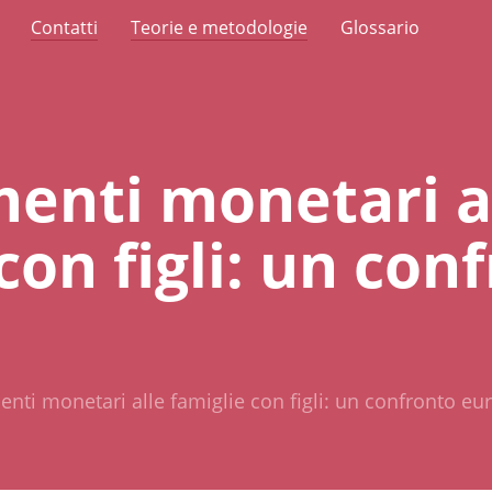
Contatti
Teorie e metodologie
Glossario
menti monetari a
con figli: un con
enti monetari alle famiglie con figli: un confronto e