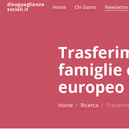
disuguaglianze
Home
Chi Siamo
Newsletter
sociali.it
Trasferi
famiglie 
europeo
Home
Ricerca
Trasferim