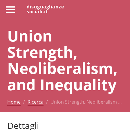
disuguaglianze
sociali.it
Union
Strength,
Neoliberalism,
and Inequality
Home
Ricerca
Union Strength, Neoliberalism …
Dettagli