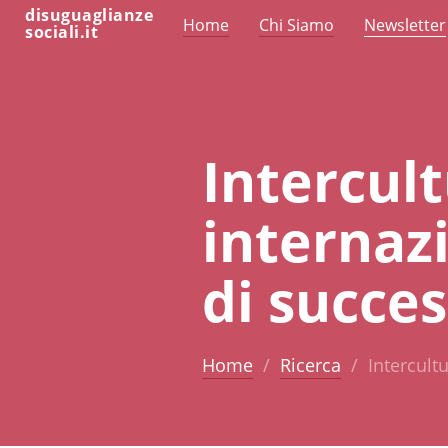
disuguaglianze
Home
Chi Siamo
Newsletter
sociali.it
Intercult
internaz
di succe
Home
Ricerca
Intercult