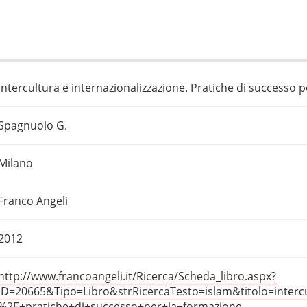
Intercultura e internazionalizzazione. Pratiche di successo 
Spagnuolo G.
Milano
Franco Angeli
2012
http://www.francoangeli.it/Ricerca/Scheda_libro.aspx?
ID=20665&Tipo=Libro&strRicercaTesto=islam&titolo=intercu
%2E+pratiche+di+successo+per+la+formazione