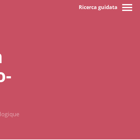
Ricerca guidata
m
o-
logique