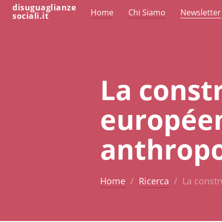
disuguaglianze
Home
Chi Siamo
Newsletter
sociali.it
La constr
européen
anthropo
Home
Ricerca
La constr