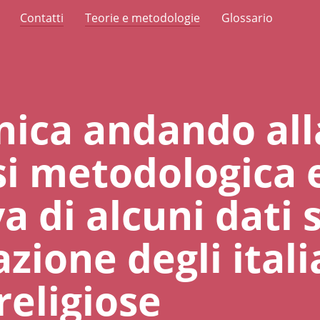
Contatti
Teorie e metodologie
Glossario
ica andando all
si metodologica 
a di alcuni dati 
zione degli itali
religiose