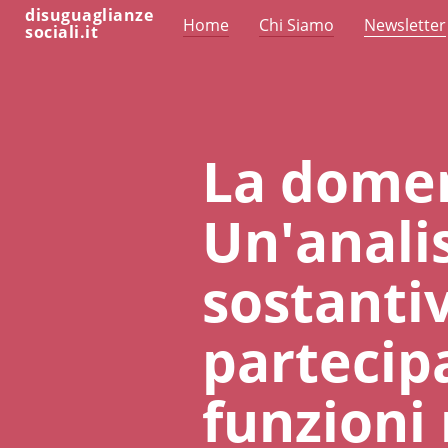
disuguaglianze
Home
Chi Siamo
Newsletter
sociali.it
La domen
Un'anali
sostantiv
partecipa
funzioni 