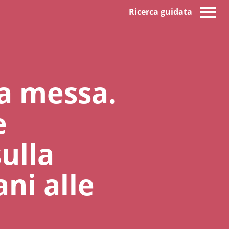
Ricerca guidata
a messa.
e
sulla
ani alle