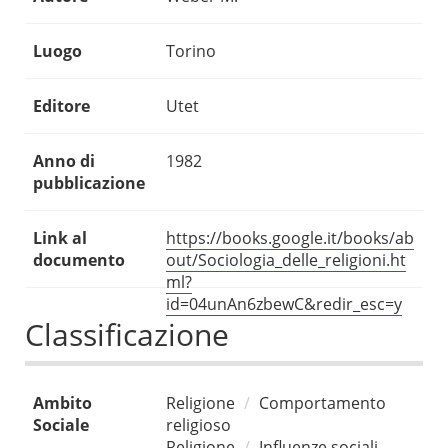
Luogo
Torino
Editore
Utet
Anno di
1982
pubblicazione
Link al
https://books.google.it/books/ab
documento
out/Sociologia_delle_religioni.ht
ml?
id=04unAn6zbewC&redir_esc=y
Classificazione
Ambito
Religione
Comportamento
Sociale
religioso
Religione
Influenze sociali