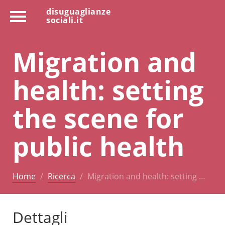
disuguaglianze
sociali.it
Migration and
health: setting
the scene for
public health
Home
Ricerca
Migration and health: setting …
Dettagli