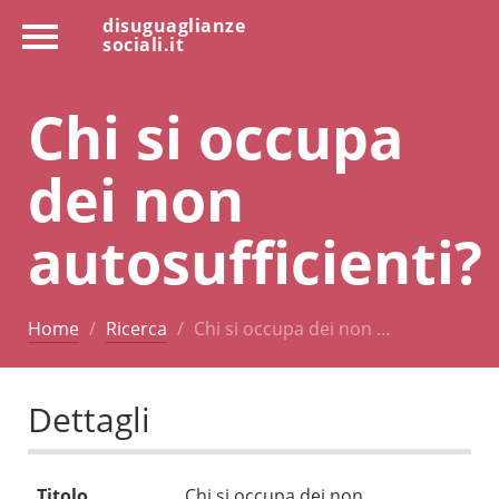
disuguaglianze
sociali.it
Chi si occupa
dei non
autosufficienti?
Home
Ricerca
Chi si occupa dei non …
Dettagli
Titolo
Chi si occupa dei non