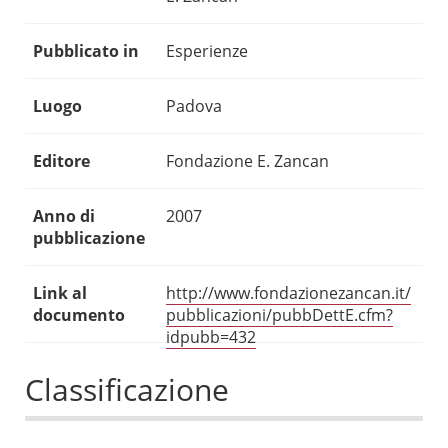
Pubblicato in
Esperienze
Luogo
Padova
Editore
Fondazione E. Zancan
Anno di
2007
pubblicazione
Link al
http://www.fondazionezancan.it/
documento
pubblicazioni/pubbDettE.cfm?
idpubb=432
Classificazione