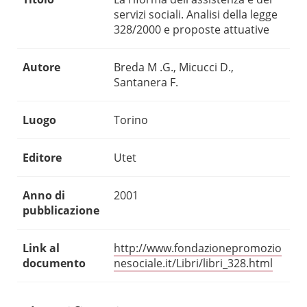
servizi sociali. Analisi della legge
328/2000 e proposte attuative
Autore
Breda M .G., Micucci D.,
Santanera F.
Luogo
Torino
Editore
Utet
Anno di
2001
pubblicazione
Link al
http://www.fondazionepromozio
documento
nesociale.it/Libri/libri_328.html