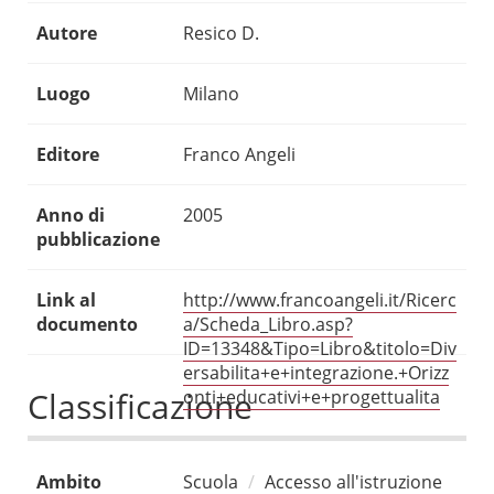
Autore
Resico D.
Luogo
Milano
Editore
Franco Angeli
Anno di
2005
pubblicazione
Link al
http://www.francoangeli.it/Ricerc
documento
a/Scheda_Libro.asp?
ID=13348&Tipo=Libro&titolo=Div
ersabilita+e+integrazione.+Orizz
Classificazione
onti+educativi+e+progettualita
Ambito
Scuola
Accesso all'istruzione